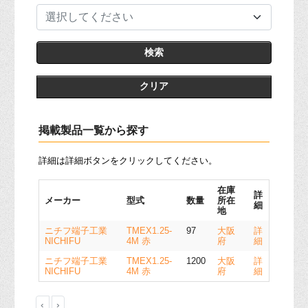
選択してください
クリア
掲載製品一覧から探す
詳細は詳細ボタンをクリックしてください。
在庫
詳
メーカー
型式
数量
所在
細
地
ニチフ端子工業
TMEX1.25-
97
大阪
詳
NICHIFU
4M 赤
府
細
ニチフ端子工業
TMEX1.25-
1200
大阪
詳
NICHIFU
4M 赤
府
細
‹
›