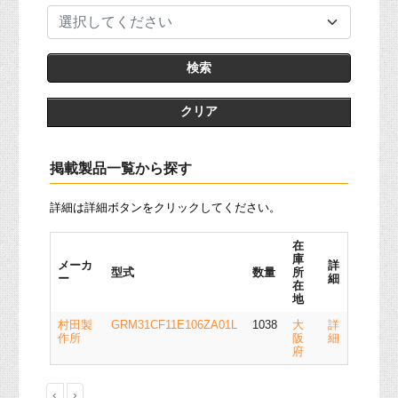
選択してください
クリア
掲載製品一覧から探す
詳細は詳細ボタンをクリックしてください。
在
庫
メーカ
詳
型式
数量
所
ー
細
在
地
村田製
GRM31CF11E106ZA01L
1038
大
詳
作所
阪
細
府
‹
›