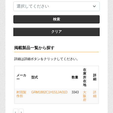
選択してください
クリア
掲載製品一覧から探す
詳細は詳細ボタンをクリックしてください。
在
庫
メーカ
詳
型式
数量
所
ー
細
在
地
村田製
GRM1882C1H151JA01D
3343
大
詳
作所
阪
細
府
‹
›