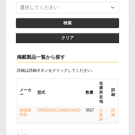
選択してください
クリア
掲載製品一覧から探す
詳細は詳細ボタンをクリックしてください。
在
庫
メーカ
詳
型式
数量
所
ー
細
在
地
村田製
GRM2162C1H392JA01D
3557
大
詳
作所
阪
細
府
‹
›