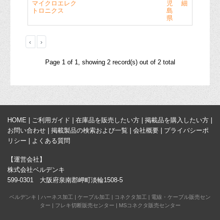
マイクロエレク
児
細
トロニクス
島
県
‹
›
Page 1 of 1, showing 2 record(s) out of 2 total
HOME
|
ご利用ガイド
|
在庫品を販売したい方
|
掲載品を購入したい方
|
お問い合わせ
|
掲載製品の検索および一覧
|
会社概要
|
プライバシーポ
リシー
|
よくある質問
【運営会社】
株式会社ベルデンキ
599-0301 大阪府泉南郡岬町淡輪1508-5
ベルデンキ
|
ハーネス加工
|
ケーブル加工
|
コネクタ加工
|
電線・ケーブル販売セン
ター
|
フレキ切断販売センター
|
MSコネクタ販売センター