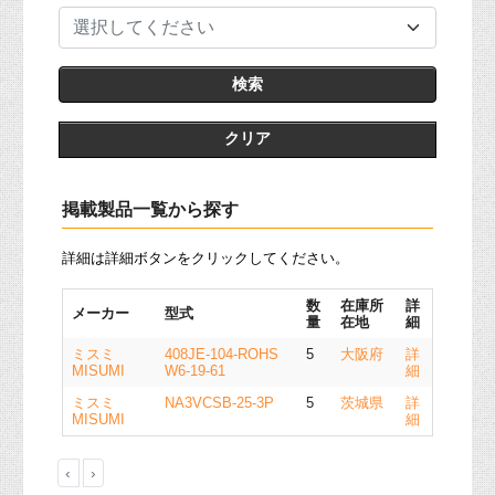
選択してください
クリア
掲載製品一覧から探す
詳細は詳細ボタンをクリックしてください。
数
在庫所
詳
メーカー
型式
量
在地
細
ミスミ
408JE-104-ROHS
5
大阪府
詳
MISUMI
W6-19-61
細
ミスミ
NA3VCSB-25-3P
5
茨城県
詳
MISUMI
細
‹
›