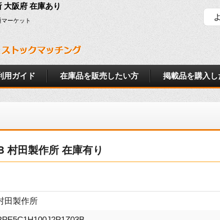
作所 大阪府 在庫あり
通マーケット
利用ガイド
在庫品を販売したい方
掲載品を購入し
Z03B 村田製作所 在庫有り
村田製作所
RPE5C1H100J2P1Z03B