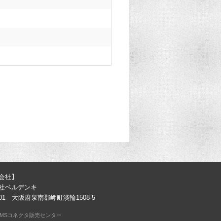
会社】
社ベルデンキ
0301 大阪府泉南郡岬町淡輪1508-5
MSコネクタ販売センター