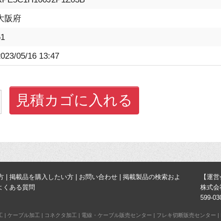
大阪府
51
023/05/16 13:47
見積カゴに入れる
方
|
掲載品を購入したい方
|
お問い合わせ
|
掲載製品の検索およ
【運営
よくある質問
株式会
599-
工
|
ケーブル加工
|
コネクタ加工
|
電線・ケーブル販売センター
|
フレキ切断販売センター
|