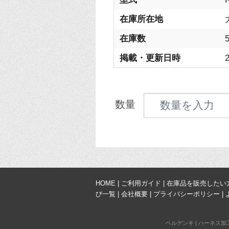
在庫所在地
在庫数
掲載・更新日時
2
見積数量
数量
HOME
|
ご利用ガイド
|
在庫品を販売したい
び一覧
|
会社概要
|
プライバシーポリシー
|
ベルデンキ
|
ハーネス加