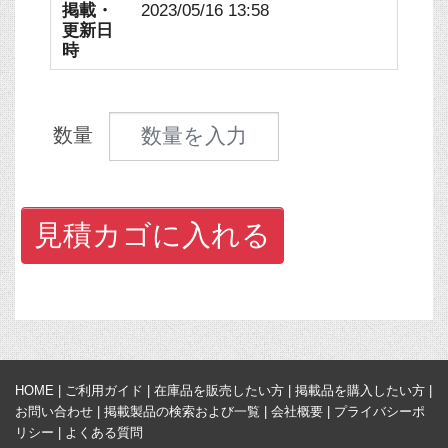
掲載・
2023/05/16 13:58
更新日
時
見積数量
数量
見積カゴに入れる
HOME
|
ご利用ガイド
|
在庫品を販売したい方
|
掲載品を購入したい方
|
お問い合わせ
|
掲載製品の検索および一覧
|
会社概要
|
プライバシーポ
リシー
|
よくある質問