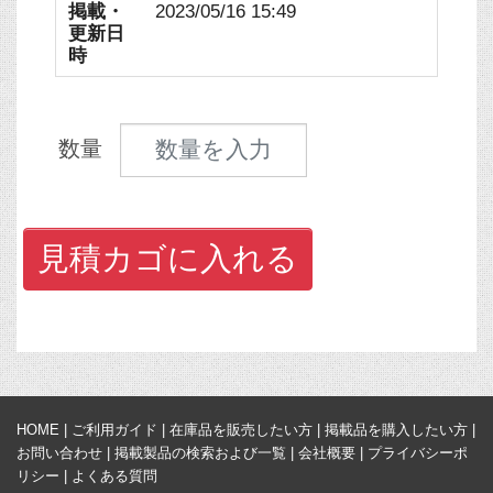
掲載・
2023/05/16 15:49
更新日
時
見積数量
数量
見積カゴに入れる
HOME
|
ご利用ガイド
|
在庫品を販売したい方
|
掲載品を購入したい方
|
お問い合わせ
|
掲載製品の検索および一覧
|
会社概要
|
プライバシーポ
リシー
|
よくある質問