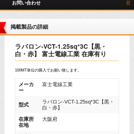
お問い合わせ
掲載製品の詳細
ラバロン-VCT-1.25sq*3C【黒・
白・赤】 富士電線工業 在庫有り
100MT単位の購入でお願い致します。
メーカ
富士電線工業
ー
ラバロン-VCT-1.25sq*3C【黒・
型式
白・赤】
在庫所
大阪府
在地