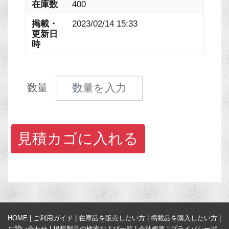
在庫数
400
掲載・
2023/02/14 15:33
更新日
時
見積数量
数量
見積カゴに入れる
HOME
|
ご利用ガイド
|
在庫品を販売したい方
|
掲載品を購入したい方
|
お問い合わせ
|
掲載製品の検索および一覧
|
会社概要
|
プライバシーポ