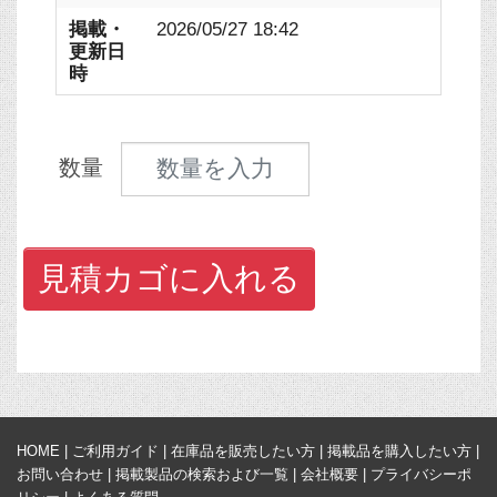
掲載・
2026/05/27 18:42
更新日
時
見積数量
数量
見積カゴに入れる
HOME
|
ご利用ガイド
|
在庫品を販売したい方
|
掲載品を購入したい方
|
お問い合わせ
|
掲載製品の検索および一覧
|
会社概要
|
プライバシーポ