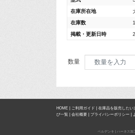
在庫所在地
在庫数
掲載・更新日時
2
見積数量
数量
HOME
|
ご利用ガイド
|
在庫品を販売したい
び一覧
|
会社概要
|
プライバシーポリシー
|
ベルデンキ
|
ハーネス加