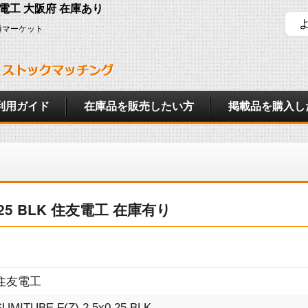
K 住友電工 大阪府 在庫あり
通マーケット
利用ガイド
在庫品を販売したい方
掲載品を購入し
x0.25 BLK 住友電工 在庫有り
住友電工
SUMITUBE F(Z) 2.5x0.25 BLK