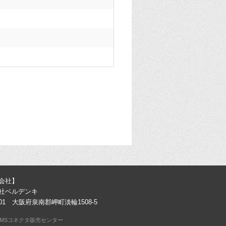
会社】
社ベルデンキ
0301 大阪府泉南郡岬町淡輪1508-5
MSコネクタ販売センター