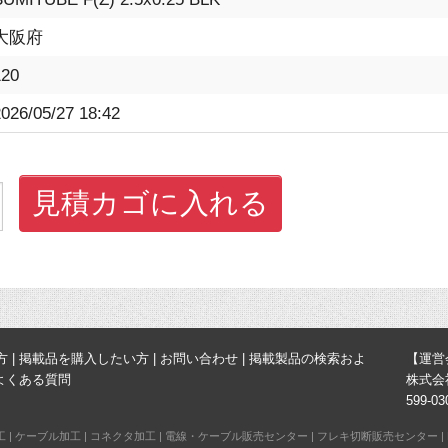
大阪府
120
026/05/27 18:42
見積カゴに入れる
方
|
掲載品を購入したい方
|
お問い合わせ
|
掲載製品の検索およ
【運営
よくある質問
株式会
599-
工
|
ケーブル加工
|
コネクタ加工
|
電線・ケーブル販売センター
|
フレキ切断販売センター
|