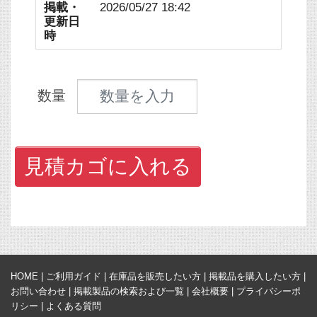
掲載・
2026/05/27 18:42
更新日
時
見積数量
数量
見積カゴに入れる
HOME
|
ご利用ガイド
|
在庫品を販売したい方
|
掲載品を購入したい方
|
お問い合わせ
|
掲載製品の検索および一覧
|
会社概要
|
プライバシーポ
リシー
|
よくある質問