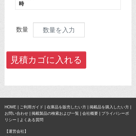
時
見積数量
数量
見積カゴに入れる
HOME
|
ご利用ガイド
|
在庫品を販売したい方
|
掲載品を購入したい方
|
お問い合わせ
|
掲載製品の検索および一覧
|
会社概要
|
プライバシーポ
リシー
|
よくある質問
【運営会社】