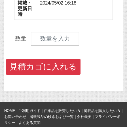
掲載・
2024/05/02 16:18
更新日
時
見積数量
数量
見積カゴに入れる
HOME
|
ご利用ガイド
|
在庫品を販売したい方
|
掲載品を購入したい方
|
お問い合わせ
|
掲載製品の検索および一覧
|
会社概要
|
プライバシーポ
リシー
|
よくある質問