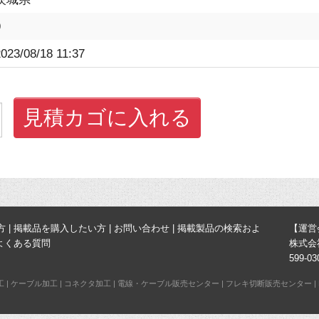
9
023/08/18 11:37
見積カゴに入れる
方
|
掲載品を購入したい方
|
お問い合わせ
|
掲載製品の検索およ
【運営
よくある質問
株式会
599-
工
|
ケーブル加工
|
コネクタ加工
|
電線・ケーブル販売センター
|
フレキ切断販売センター
|