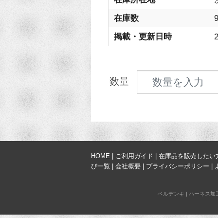
在庫数
掲載・更新日時
2
見積数量
数量
HOME
|
ご利用ガイド
|
在庫品を販売したい
び一覧
|
会社概要
|
プライバシーポリシー
|
ベルデンキ
|
ハーネス加