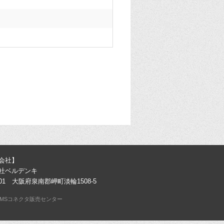
会社】
社ベルデンキ
0301 大阪府泉南郡岬町淡輪1508-5
MSコネクタ販売センター